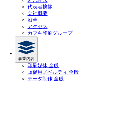
経営理念
代表者挨拶
会社概要
沿革
アクセス
カブキ印刷グループ
事業内容
印刷媒体 全般
販促用ノベルティ 全般
データ制作 全般